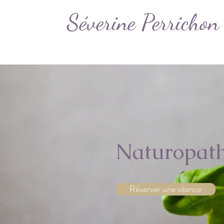
Séverine Perrichon
Accueil
S
Naturopath
Réserver une séance