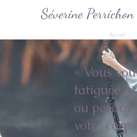
Séverine Perrichon
Accueil
S
« Vous vou
fatiguée, s
ou perdue 
votre corps