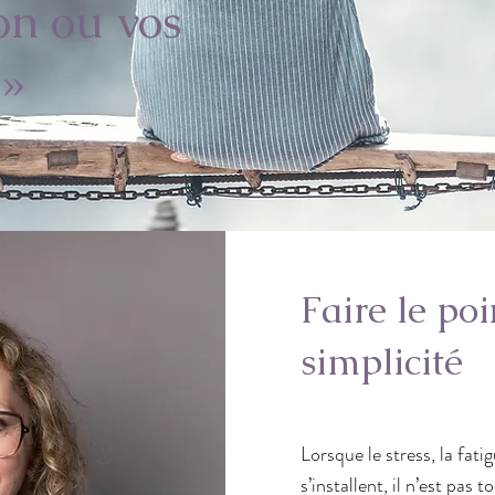
on ou vos
 »
Faire le poi
simplicité
Lorsque le stress, la fati
s’installent, il n’est pas 