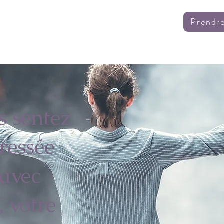
Prendr
ervices
Nos packs
Réservation en ligne
Contact
s sentez
tressée
avec
, votre