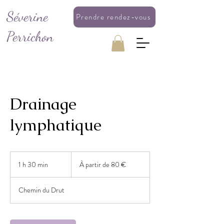
Séverine
Prendre rendez-vous
Perrichon
Drainage
lymphatique
À
partir
1 h 30 min
1
À partir de 80 €
de
80
3
euros
0
Chemin du Drut
m
i
n